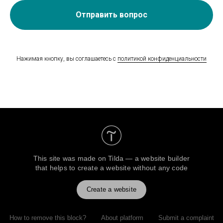
Отправить вопрос
Нажимая кнопку, вы соглашаетесь с
политикой конфиденциальности
This site was made on
Tilda — a website builder
that helps to create a website without any code
Create a website
How to remove this block?
About platform
Submit a complaint