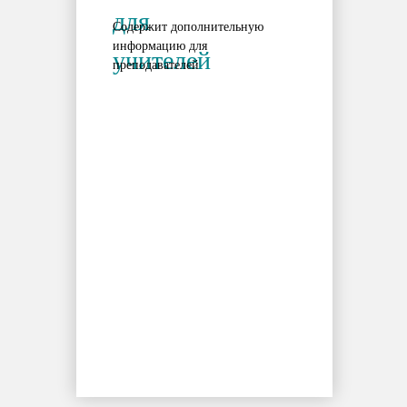
для
Содержит дополнительную
информацию для
учителей
преподавателей