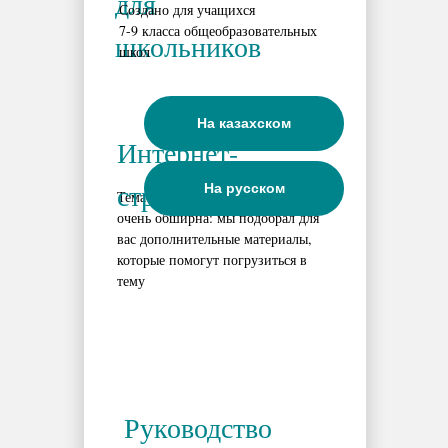
для
Создано для учащихся
7-9 класса общеобразовательных
школьников
школ
На казахском
Интернет-
страница
На русском
Тематика изменения климата
очень обширна: мы подобрал для
вас дополнительные материалы,
которые помогут погрузиться в
тему
Руководство